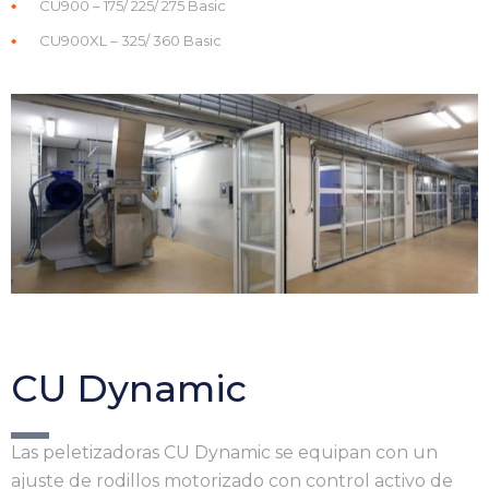
CU900 – 175/ 225/ 275 Basic
CU900XL – 325/ 360 Basic
CU Dynamic
Las peletizadoras CU Dynamic se equipan con un
ajuste de rodillos motorizado con control activo de