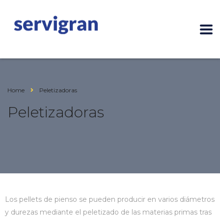
Home
Peletizadoras
Peletizadoras
Los pellets de pienso se pueden producir en varios diámetros
y durezas mediante el peletizado de las materias primas tras